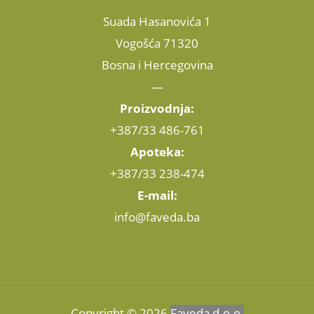
Suada Hasanovića 1
Vogošća 71320
Bosna i Hercegovina
—
Proizvodnja:
+387/33 486-761
Apoteka:
+387/33 238-474
E-mail:
info@faveda.ba
Copyright © 2026
Faveda d.o.o.