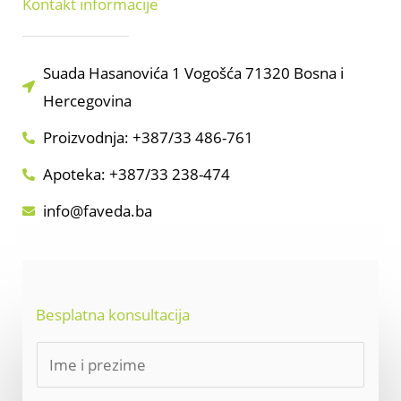
Kontakt informacije
Suada Hasanovića 1 Vogošća 71320 Bosna i
Hercegovina
Proizvodnja: +387/33 486-761
Apoteka: +387/33 238-474
info@faveda.ba
Besplatna konsultacija
N
a