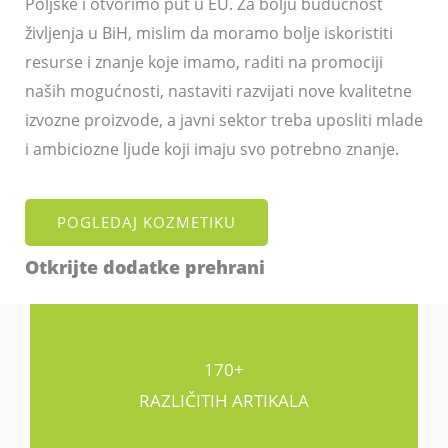
Poljske i otvorimo put u EU. Za bolju budućnost
življenja u BiH, mislim da moramo bolje iskoristiti
resurse i znanje koje imamo, raditi na promociji
naših mogućnosti, nastaviti razvijati nove kvalitetne
izvozne proizvode, a javni sektor treba uposliti mlade
i ambiciozne ljude koji imaju svo potrebno znanje.
POGLEDAJ KOZMETIKU
Otkrijte dodatke prehrani
170+
RAZLIČITIH ARTIKALA