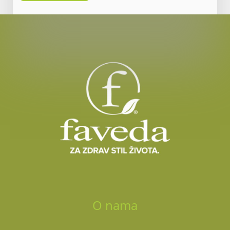
e
s
s
a
g
e
*
O nama