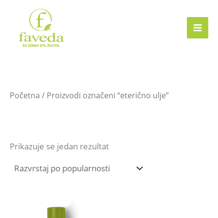
Skip
to
content
Početna
/ Proizvodi označeni “eterično ulje”
eterično ulje
Prikazuje se jedan rezultat