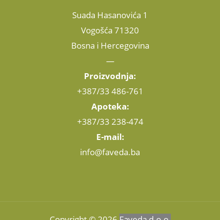
Suada Hasanovića 1
Vogošća 71320
Bosna i Hercegovina
—
Proizvodnja:
+387/33 486-761
Apoteka:
+387/33 238-474
E-mail:
info@faveda.ba
Copyright © 2026
Faveda d.o.o.