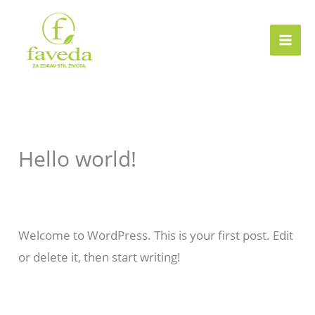
Skip
to
content
Hello world!
Leave a Comment
/
Uncategorized
/ By
admin1231
Welcome to WordPress. This is your first post. Edit
or delete it, then start writing!