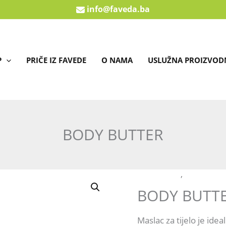
info@faveda.ba
P
PRIČE IZ FAVEDE
O NAMA
USLUŽNA PROIZVOD
BODY BUTTER
Njega tijela
,
PRIRODNA
BODY
BODY BUTT
BUTTER
količina
Maslac za tijelo je ide