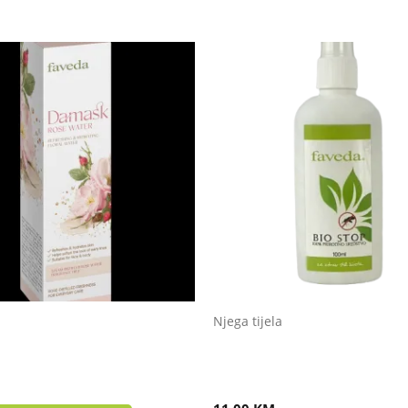
Njega tijela
VODICA
Bio Stop – prirodna zaštita 
komaraca i insekata