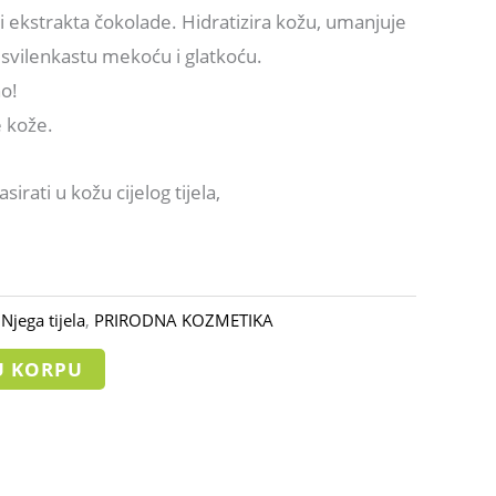
i ekstrakta čokolade. Hidratizira kožu, umanjuje
 svilenkastu mekoću i glatkoću.
o!
e kože.
rati u kožu cijelog tijela,
:
Njega tijela
,
PRIRODNA KOZMETIKA
U KORPU