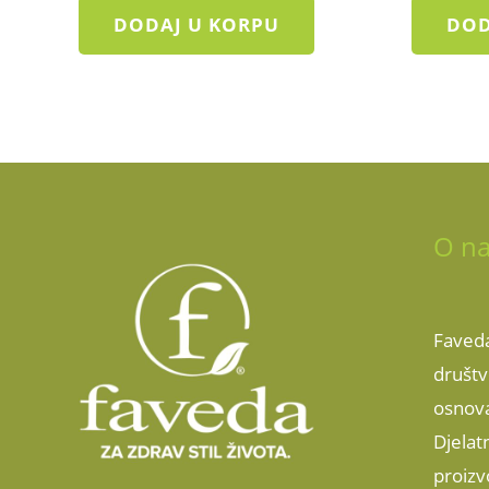
DODAJ U KORPU
DOD
O n
Faveda
društv
osnov
Djelat
proizv