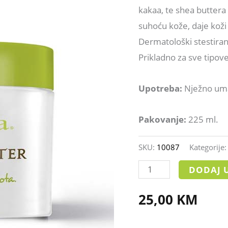
kakaa, te shea buttera 
suhoću kože, daje koži
Dermatološki stestiran
Prikladno za sve tipov
Upotreba:
Nježno umasi
Pakovanje:
225 ml.
SKU:
10087
Kategorije
DODAJ 
25,00
KM