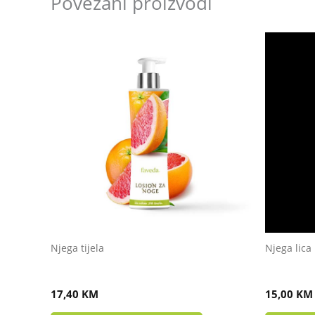
Povezani proizvodi
Njega tijela
Njega lica
LOSION ZA NOGE
RUŽINA 
17,40
KM
15,00
KM