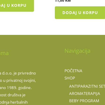
11,00
KM
AJ U KORPU
DODAJ U KORPU
Navigacija
ama
POČETNA
 d.o.o. je privredno
SHOP
o u privatnoj svojini,
ANTIPARAZITNI SE
ano 1989. godine.
AROMATERAPIJA
nost društva je
BEBY PROGRAM
odnja herbalnih