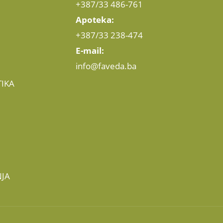
+387/33 486-761
Apoteka:
+387/33 238-474
E-mail:
info@faveda.ba
IKA
JA