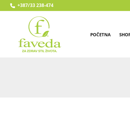
Skip
+387/33 238-474
to
content
POČETNA
SHO