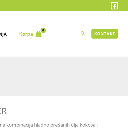
Search
Korpa
KONTAKT
NJA
 KOZMETIKA
ER
alna kombinacija hladno prešanih ulja kokosa i