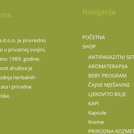
Navigacija
ama
POČETNA
 d.o.o. je privredno
SHOP
o u privatnoj svojini,
ANTIPARAZITNI SE
ano 1989. godine.
AROMATERAPIJA
nost društva je
BEBY PROGRAM
odnja herbalnih
ČAJNE MJEŠAVINE
ata i prirodne
LJEKOVITO BILJE
tike.
KAPI
Kapsule
Kreme
PRIRODNA KOZMET