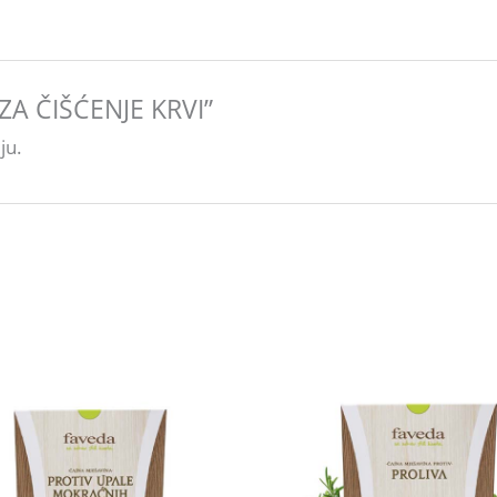
J ZA ČIŠĆENJE KRVI”
ju.