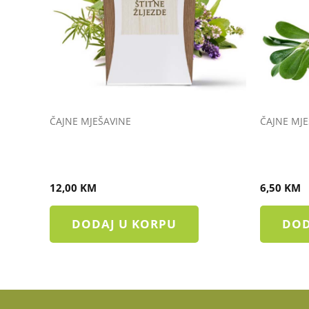
ČAJNE MJEŠAVINE
ČAJNE MJE
ČAJ PROTIV OBOLJENJA ŠTITNE
ČAJ PRO
ŽLIJEZDE
KANALA
12,00
KM
6,50
KM
DODAJ U KORPU
DOD