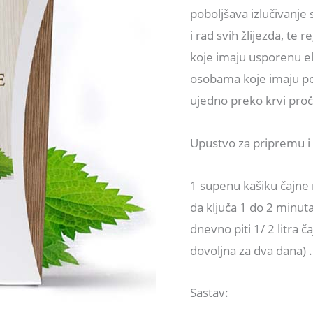
poboljšava izlučivanje s
količina
i rad svih žlijezda, te
koje imaju usporenu el
osobama koje imaju po
ujedno preko krvi pro
Upustvo za pripremu i
1 supenu kašiku čajne m
da ključa 1 do 2 minuta.
dnevno piti 1/ 2 litra č
dovoljna za dva dana) .
Sastav: