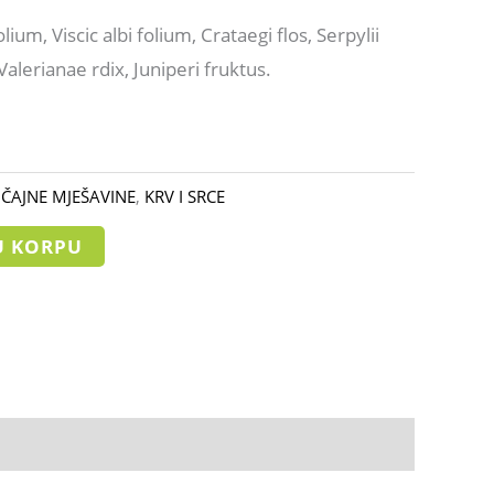
folium, Viscic albi folium, Crataegi flos, Serpylii
Valerianae rdix, Juniperi fruktus.
:
ČAJNE MJEŠAVINE
,
KRV I SRCE
U KORPU