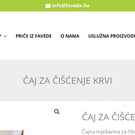
info@faveda.ba
P
PRIČE IZ FAVEDE
O NAMA
USLUŽNA PROIZVOD
ČAJ ZA ČIŠĆENJE KRVI
ČAJNE MJEŠAVINE
,
KRV
ČAJ
ČAJ ZA ČIŠĆ
ZA
ČIŠĆENJE
Čajna mješavina za čišć
KRVI