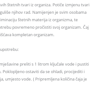
vih štetnih tvari iz organiza. Potiče izmjenu tvari
 reguliše njihov rad. Namijenjen je svim osobama
iminaciju štetnih materija iz organizma, te
trebu povremeno pročistiti svoj organizam. Čaj
čišćava kompletan organizam.
 upotrebu:
ješavine preliti s 1 litrom ključale vode i pustiti
 Poklopljeno ostaviti da se ohladi, procijediti i
aja, umjesto vode. ( Pripremljena količina čaja je