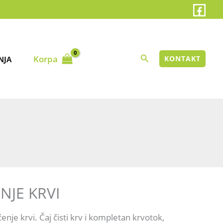
Search
Korpa
KONTAKT
NJA
 I SRCE
ENJE KRVI
enje krvi. Čaj čisti krv i kompletan krvotok,