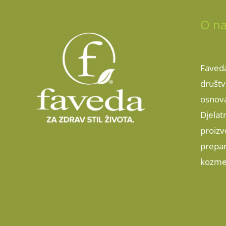
O n
Faveda
društv
osnov
Djelat
proizv
prepar
kozme