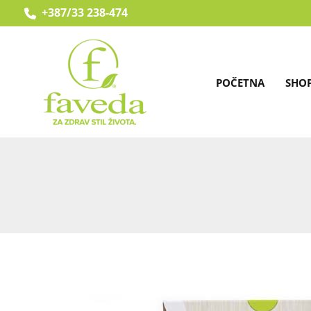
Skip
+387/33 238-474
to
content
POČETNA
SHO