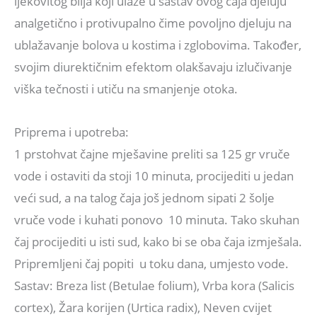
ljekovitog bilja koji ulaze u sastav ovog čaja djeluju
analgetično i protivupalno čime povoljno djeluju na
ublažavanje bolova u kostima i zglobovima. Također,
svojim diurektičnim efektom olakšavaju izlučivanje
viška tečnosti i utiču na smanjenje otoka.
Priprema i upotreba:
1 prstohvat čajne mješavine preliti sa 125 gr vruče
vode i ostaviti da stoji 10 minuta, procijediti u jedan
veći sud, a na talog čaja još jednom sipati 2 šolje
vruče vode i kuhati ponovo 10 minuta. Tako skuhan
čaj procijediti u isti sud, kako bi se oba čaja izmješala.
Pripremljeni čaj popiti u toku dana, umjesto vode.
Sastav: Breza list (Betulae folium), Vrba kora (Salicis
cortex), Žara korijen (Urtica radix), Neven cvijet