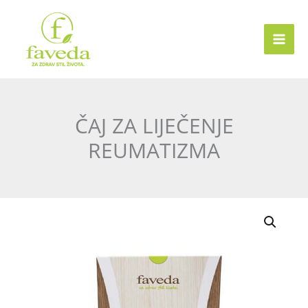
Skip
to
content
ČAJ ZA LIJEČENJE
REUMATIZMA
ČAJ
ZA
LIJEČENJE
REUMATIZMA
količina