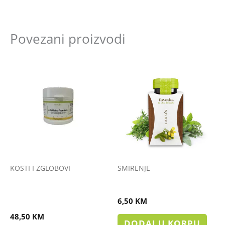
Povezani proizvodi
KOSTI I ZGLOBOVI
SMIRENJE
ArtoGluko Premium – sa
LAKSIN KAPSULE
kolagenom
6,50
KM
48,50
KM
DODAJ U KORPU