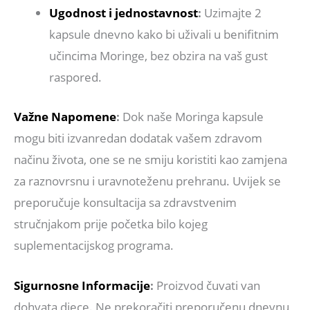
Ugodnost i jednostavnost
:
Uzimajte 2
kapsule dnevno kako bi uživali u benifitnim
učincima Moringe, bez obzira na vaš gust
raspored.
Važne Napomene
:
Dok naše Moringa kapsule
mogu biti izvanredan dodatak vašem zdravom
načinu života, one se ne smiju koristiti kao zamjena
za raznovrsnu i uravnoteženu prehranu. Uvijek se
preporučuje konsultacija sa zdravstvenim
stručnjakom prije početka bilo kojeg
suplementacijskog programa.
Sigurnosne Informacije
:
Proizvod čuvati van
dohvata djece. Ne prekoračiti preporučenu dnevnu