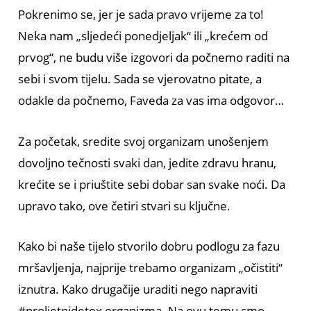
Pokrenimo se, jer je sada pravo vrijeme za to!
Neka nam „sljedeći ponedjeljak“ ili „krećem od
prvog“, ne budu više izgovori da počnemo raditi na
sebi i svom tijelu. Sada se vjerovatno pitate, a
odakle da počnemo, Faveda za vas ima odgovor…
Za početak, sredite svoj organizam unošenjem
dovoljno tečnosti svaki dan, jedite zdravu hranu,
krećite se i priuštite sebi dobar san svake noći. Da
upravo tako, ove četiri stvari su ključne.
Kako bi naše tijelo stvorilo dobru podlogu za fazu
mršavljenja, najprije trebamo organizam „očistiti“
iznutra. Kako drugačije uraditi nego napraviti
#proljetnidetox organizma. Na ovu temu smo