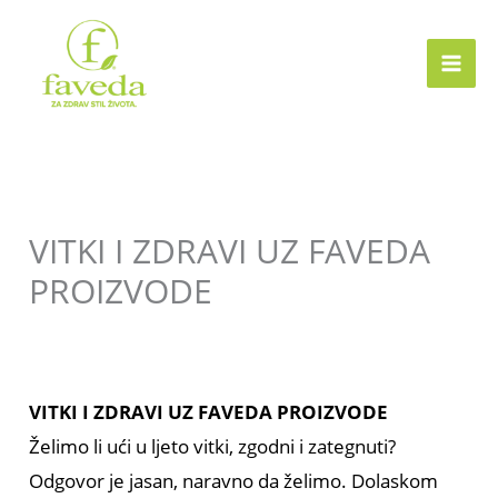
Skip
to
content
VITKI I ZDRAVI UZ FAVEDA
PROIZVODE
Leave a Comment
/
Uncategorized
/ By
admin1231
VITKI I ZDRAVI UZ FAVEDA PROIZVODE
Želimo li ući u ljeto vitki, zgodni i zategnuti?
Odgovor je jasan, naravno da želimo. Dolaskom