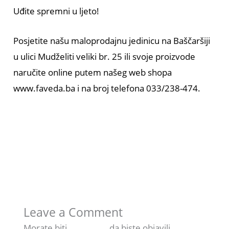
Uđite spremni u ljeto!
Posjetite našu maloprodajnu jedinicu na Baščaršiji
u ulici Mudželiti veliki br. 25 ili svoje proizvode
naručite online putem našeg web shopa
www.faveda.ba
i na broj telefona 033/238-474.
←
Previous Članak
Next Članak
→
Leave a Comment
Morate biti
prijavljeni
da biste objavili