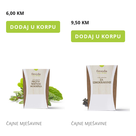
ČAJ MIRUH SARAJEVA
ČAJ ZA LIJEČENJE
REUMATIZMA
6,00
KM
9,50
KM
DODAJ U KORPU
DODAJ U KORPU
ČAJNE MJEŠAVINE
ČAJNE MJEŠAVINE
Čaj PROTIV NOĆNOG
ČAJ ZA IZMOKRAVANJE